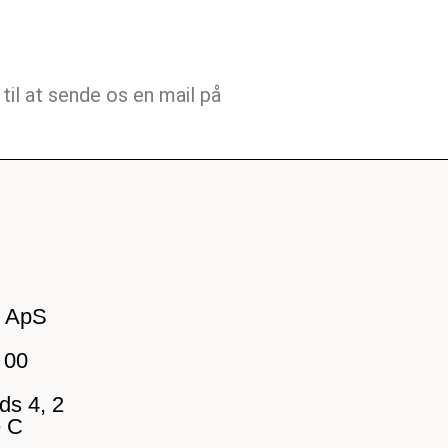
til at sende os en mail på
d ApS
 00
ds 4, 2
 C