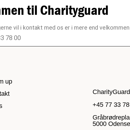
men til Charityguard
 gerne vil i kontakt med os er i mere end velkommen 
33 78 00
m up
CharityGuar
takt
+45 77 33 78
s
Gråbrødrepla
5000 Odense