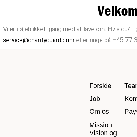
Velkom
Vi er i øjeblikket igang med at lave om. Hvis du/ i
+45 77 
service@charityguard.com
eller ringe på
Forside
Tea
Job
Kon
Om os
Pay
Mission,
Vision og