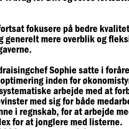
fortsat fokusere på bedre kvalite
g generelt mere overblik og fleks
gaverne.
draisingchef Sophie satte i forår
optimering inden for økonomistyr
et systematiske arbejde med at fo
evinster med sig for både medarb
nne i regnskab, for at arbejde me
ex for at jonglere med listerne.