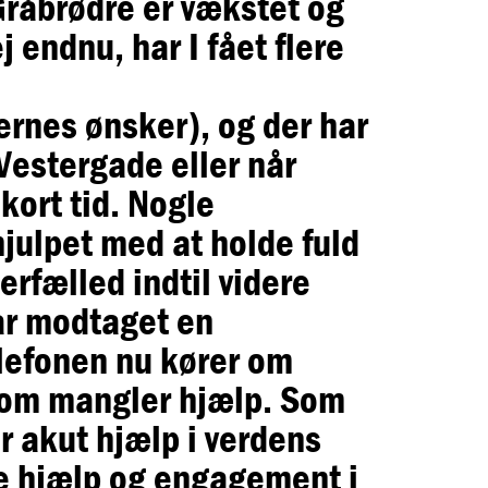
 Gråbrødre er vækstet og
 endnu, har I fået flere
ernes ønsker), og der har
 Vestergade eller når
kort tid. Nogle
 hjulpet med at holde fuld
erfælled indtil videre
har modtaget en
elefonen nu kører om
e som mangler hjælp. Som
r akut hjælp i verdens
te hjælp og engagement i