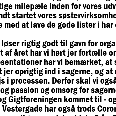
igtige milepæle inden for vores ud
dt startet vores søstervirksomh
med at lave de gode lister i har o
løser rigtig godt til gavn for or
t af året har vi hørt jer fortælle 
æsentationer har vi bemærket, a
jer oprigtig ind i sagerne, og at
s i processen. Derfor skal vi og
 og passion og omsorg for sagern
 og Gigtforeningen kommet til - o
f. Vestergade har også trods Coro