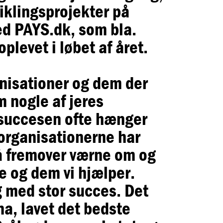
viklingsprojekter på
ed PAYS.dk, som bla.
plevet i løbet af året.
ganisationer og dem der
om nogle af jeres
t succesen ofte hænger
 organisationerne har
så fremover værne om og
e og dem vi hjælper.
g med stor succes. Det
na, lavet det bedste