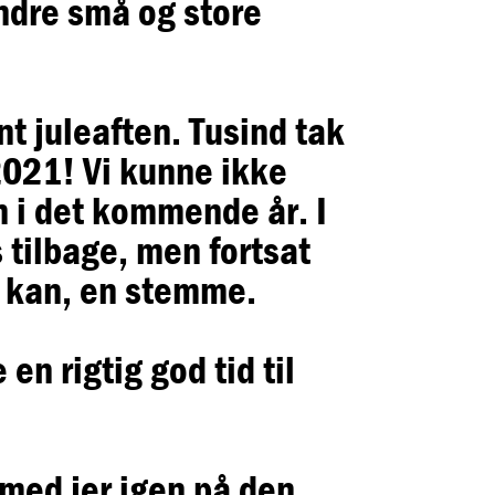
ndre små og store
ent juleaften. Tusind tak
2021! Vi kunne ikke
n i det kommende år. I
s tilbage, men fortsat
v kan, en stemme.
 en rigtig god tid til
n med jer igen på den