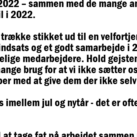
i 2022 – sammen med de mange a
l i 2022.
t trække stikket ud til en velfortj
sindsats og et godt samarbejde i 
elige medarbejdere. Hold gejste
ange brug for at vi ikke sætter o
er med at give dem der ikke sel
s imellem jul og nytår - det er ofte
 til at tage fat på arbejdet samme