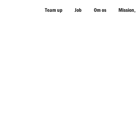
Team up
Job
Om os
Mission,