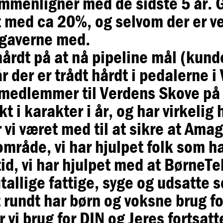
 sammenligner med de sidste 5 år.
 med ca 20%, og selvom der er vej
pgaverne med.
årdt på at nå pipeline mål (kund
år der er trådt hårdt i pedalerne i
medlemmer til Verdens Skove på 
t i karakter i år, og har virkelig
vi været med til at sikre at Amag
rområde, vi har hjulpet folk som 
id, vi har hjulpet med at BørneT
 utallige fattige, syge og udsatt
 rundt har børn og voksne brug fo
 vi brug for DIN og Jeres fortsat