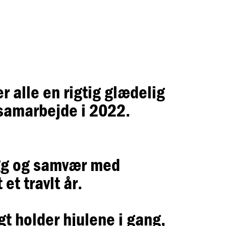
r alle en rigtig glædelig
e samarbejde i 2022.
løgg og samvær med
et travlt år.
t holder hjulene i gang,