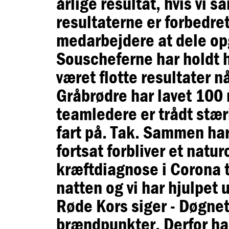
årlige resultat, hvis vi
resultaterne er forbedret
medarbejdere at dele o
Souscheferne har holdt h
været flotte resultater n
Gråbrødre har lavet 100 
teamledere er trådt stærk
fart på. Tak. Sammen har 
fortsat forbliver et natu
kræftdiagnose i Corona t
natten og vi har hjulpet
Røde Kors siger - Døgnet
brændpunkter. Derfor har