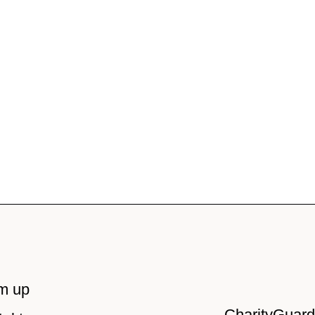
m up
CharityGuar