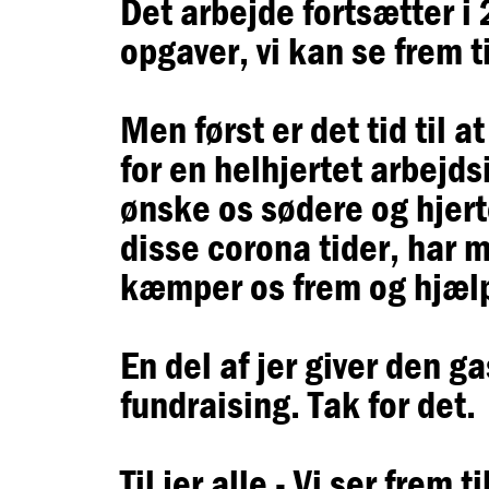
Det arbejde fortsætter 
opgaver, vi kan se frem ti
Men først er det tid til a
for en helhjertet arbejd
ønske os sødere og hjert
disse corona tider, har m
kæmper os frem og hjælp
En del af jer giver den ga
fundraising. Tak for det.
Til jer alle - Vi ser frem